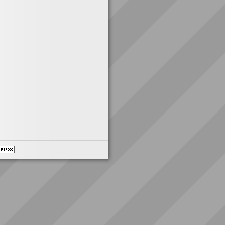
avril 2026
mars 2026
avril 2025
septembre 2024
septembre 2021
Connexions & Rss
Connexion
Articles
RSS
RSS
des commentaires
WordPress.org