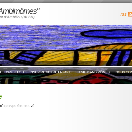
 "Ambimômes"
rss
nt d'Ambillou (ALSH)
ALE D’AMBILLOU
INSCRIRE VOTRE ENFANT
LA VIE D’AMBIMÔMES
NOUS CO
e
'a pas pu être trouvé